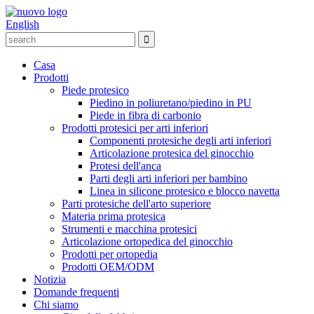
English
Casa
Prodotti
Piede protesico
Piedino in poliuretano/piedino in PU
Piede in fibra di carbonio
Prodotti protesici per arti inferiori
Componenti protesiche degli arti inferiori
Articolazione protesica del ginocchio
Protesi dell'anca
Parti degli arti inferiori per bambino
Linea in silicone protesico e blocco navetta
Parti protesiche dell'arto superiore
Materia prima protesica
Strumenti e macchina protesici
Articolazione ortopedica del ginocchio
Prodotti per ortopedia
Prodotti OEM/ODM
Notizia
Domande frequenti
Chi siamo