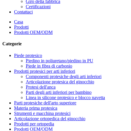
Giro della fabbrica
Certificazioni
Contattaci
Casa
Prodotti
Prodotti OEM/ODM
Categorie
Piede protesico
Piedino in poliuretano/piedino in PU
Piede in fibra di carbonio
Prodotti protesici per arti inferiori
Componenti protesiche degli arti inferiori
Articolazione protesica del ginocchio
Protesi dell'anca
Parti degli arti inferiori per bambino
Linea in silicone protesico e blocco navetta
Parti protesiche dell'arto superiore
Materia prima protesica
Strumenti e macchina protesici
Articolazione ortopedica del ginocchio
Prodotti per ortopedia
Prodotti OEM/ODM