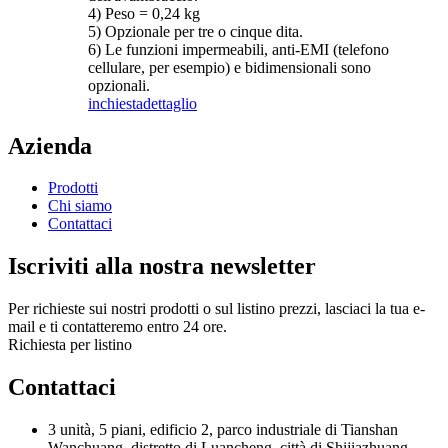
4) Peso = 0,24 kg
5) Opzionale per tre o cinque dita.
6) Le funzioni impermeabili, anti-EMI (telefono
cellulare, per esempio) e bidimensionali sono
opzionali.
inchiesta
dettaglio
Azienda
Prodotti
Chi siamo
Contattaci
Iscriviti alla nostra newsletter
Per richieste sui nostri prodotti o sul listino prezzi, lasciaci la tua e-
mail e ti contatteremo entro 24 ore.
Richiesta per listino
Contattaci
3 unità, 5 piani, edificio 2, parco industriale di Tianshan
Wanchuang, distretto di Luancheng, città di Shijiazhuang