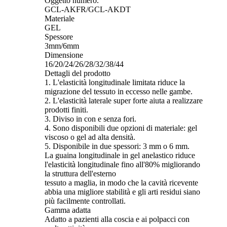
Oggetto numero.
GCL-AKFR/GCL-AKDT
Materiale
GEL
Spessore
3mm/6mm
Dimensione
16/20/24/26/28/32/38/44
Dettagli del prodotto
1. L'elasticità longitudinale limitata riduce la
migrazione del tessuto in eccesso nelle gambe.
2. L'elasticità laterale super forte aiuta a realizzare
prodotti finiti.
3. Diviso in con e senza fori.
4. Sono disponibili due opzioni di materiale: gel
viscoso o gel ad alta densità.
5. Disponibile in due spessori: 3 mm o 6 mm.
La guaina longitudinale in gel anelastico riduce
l'elasticità longitudinale fino all'80% migliorando
la struttura dell'esterno
tessuto a maglia, in modo che la cavità ricevente
abbia una migliore stabilità e gli arti residui siano
più facilmente controllati.
Gamma adatta
Adatto a pazienti alla coscia e ai polpacci con