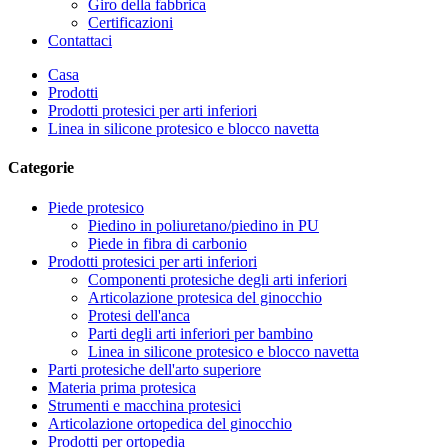
Giro della fabbrica
Certificazioni
Contattaci
Casa
Prodotti
Prodotti protesici per arti inferiori
Linea in silicone protesico e blocco navetta
Categorie
Piede protesico
Piedino in poliuretano/piedino in PU
Piede in fibra di carbonio
Prodotti protesici per arti inferiori
Componenti protesiche degli arti inferiori
Articolazione protesica del ginocchio
Protesi dell'anca
Parti degli arti inferiori per bambino
Linea in silicone protesico e blocco navetta
Parti protesiche dell'arto superiore
Materia prima protesica
Strumenti e macchina protesici
Articolazione ortopedica del ginocchio
Prodotti per ortopedia