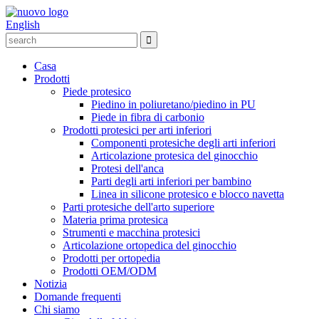
English
Casa
Prodotti
Piede protesico
Piedino in poliuretano/piedino in PU
Piede in fibra di carbonio
Prodotti protesici per arti inferiori
Componenti protesiche degli arti inferiori
Articolazione protesica del ginocchio
Protesi dell'anca
Parti degli arti inferiori per bambino
Linea in silicone protesico e blocco navetta
Parti protesiche dell'arto superiore
Materia prima protesica
Strumenti e macchina protesici
Articolazione ortopedica del ginocchio
Prodotti per ortopedia
Prodotti OEM/ODM
Notizia
Domande frequenti
Chi siamo