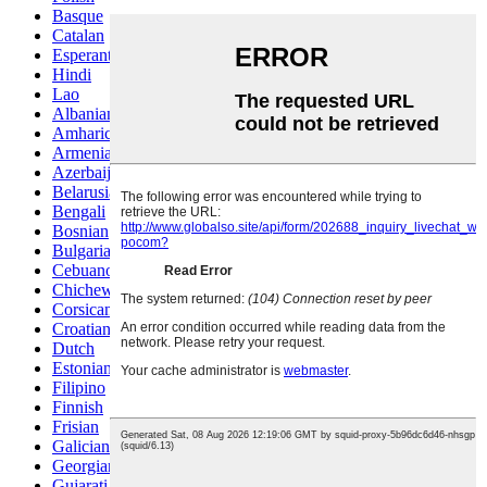
Basque
Catalan
Esperanto
Hindi
Lao
Albanian
Amharic
Armenian
Azerbaijani
Belarusian
Bengali
Bosnian
Bulgarian
Cebuano
Chichewa
Corsican
Croatian
Dutch
Estonian
Filipino
Finnish
Frisian
Galician
Georgian
Gujarati