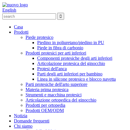
English
Casa
Prodotti
Piede protesico
Piedino in poliuretano/piedino in PU
Piede in fibra di carbonio
Prodotti protesici per arti inferiori
Componenti protesiche degli arti inferiori
Articolazione protesica del ginocchio
Protesi dell'anca
Parti degli arti inferiori per bambino
Linea in silicone protesico e blocco navetta
Parti protesiche dell'arto superiore
Materia prima protesica
Strumenti e macchina protesici
Articolazione ortopedica del ginocchio
Prodotti per ortopedia
Prodotti OEM/ODM
Notizia
Domande frequenti
Chi siamo