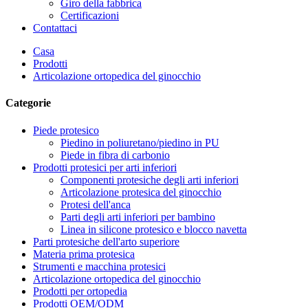
Giro della fabbrica
Certificazioni
Contattaci
Casa
Prodotti
Articolazione ortopedica del ginocchio
Categorie
Piede protesico
Piedino in poliuretano/piedino in PU
Piede in fibra di carbonio
Prodotti protesici per arti inferiori
Componenti protesiche degli arti inferiori
Articolazione protesica del ginocchio
Protesi dell'anca
Parti degli arti inferiori per bambino
Linea in silicone protesico e blocco navetta
Parti protesiche dell'arto superiore
Materia prima protesica
Strumenti e macchina protesici
Articolazione ortopedica del ginocchio
Prodotti per ortopedia
Prodotti OEM/ODM